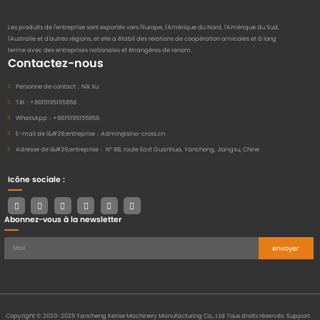
Les produits de l'entreprise sont exportés vers l'Europe, l'Amérique du Nord, l'Amérique du Sud,
l'Australie et d'autres régions, et elle a établi des relations de coopération amicales et à long
terme avec des entreprises nationales et étrangères de renom.
Contactez-nous
Personne de contact：
Nik Xu
Tél：
+8615195155858
WhatsApp：
+8615195155858
E-mail de l&#39;entreprise：
Admin@sino-cross.cn
Adresse de l&#39;entreprise：
N° 88, route East Guanhua, Yancheng, Jiangsu, Chine
Icône sociale :
Abonnez-vous à la newsletter
envoyer
Copyright © 2020-2025 Yancheng Kerise Machinery Manufacturing Co., Ltd Tous droits réservés.
Support